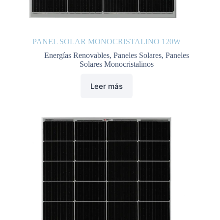
PANEL SOLAR MONOCRISTALINO 120W
Energías Renovables
,
Paneles Solares
,
Paneles
Solares Monocristalinos
Leer más