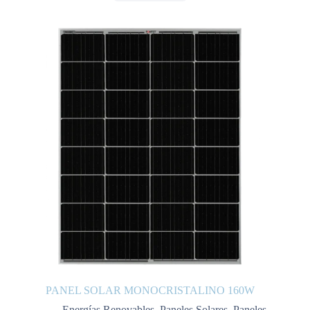
PANEL SOLAR MONOCRISTALINO 160W
Energías Renovables
,
Paneles Solares
,
Paneles