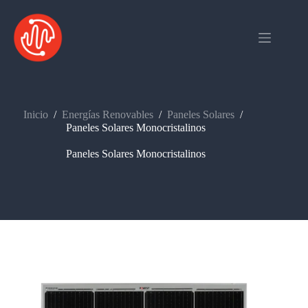
Saltar
al
contenido
Inicio
/
Energías Renovables
/
Paneles Solares
/
Paneles Solares Monocristalinos
Paneles Solares Monocristalinos