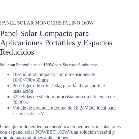
Inicio
/
Energías Renovables
/
Paneles Solares
/
Paneles Solares Monocristalinos
/
PANEL SOLAR MONOCRISTALINO 160W
PANEL SOLAR MONOCRISTALINO 160W
Panel Solar Compacto para
Aplicaciones Portátiles y Espacios
Reducidos
Solución Fotovoltaica de 160W para Sistemas Autónomos
Diseño ultracompacto con dimensiones de
1040×760×30mm
Peso ligero de solo 7.8kg para fácil transporte e
instalación
32 células de silicio monocristalino con eficiencia de
20.20%
Voltaje de potencia máxima de 18.24VDC ideal para
sistemas de 12V
Consigue independencia energética en pequeñas instalaciones
con el panel solar POWEST 160W, una solución versátil y
potente para múltiples aplicaciones: