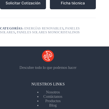
Solicitar Cotización
Ficha técnica
CATEGORÍAS:
ENERGÍAS RENOVABLES
,
PANELES
SOLARES
,
PANELES SOLARES MONOCRISTALINOS
Descubre todo lo que podemos hacer
NUESTROS LINKS
Nosotros
Contáctanos
Productos
Blog