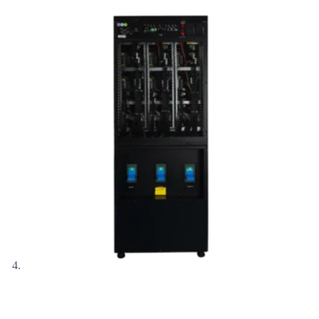
Inicio
/
UPS
/
UPS Online
/
UPS Online trifásicas
/