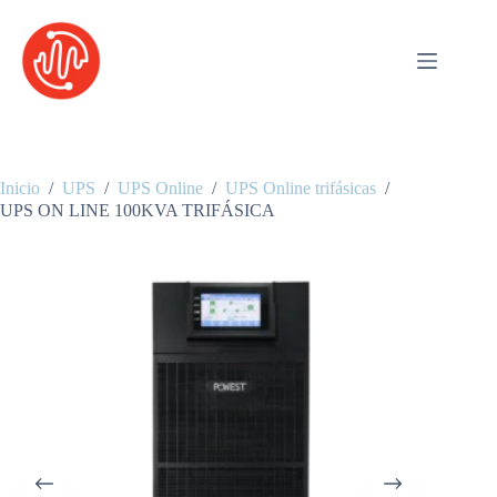
Saltar
al
contenido
Inicio
/
UPS
/
UPS Online
/
UPS Online trifásicas
/
UPS ON LINE 100KVA TRIFÁSICA