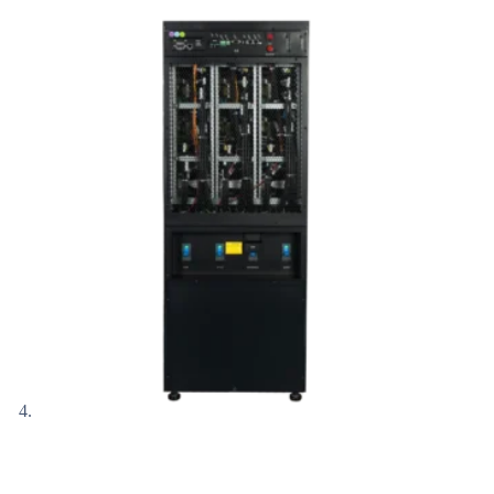
Inicio
/
UPS
/
UPS Online
/
UPS Online trifásicas
/