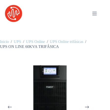
Saltar
al
contenido
Inicio
/
UPS
/
UPS Online
/
UPS Online trifásicas
/
UPS ON LINE 60KVA TRIFÁSICA