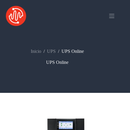
Saltar
al
contenido
Inicio
/
UPS
/
UPS Online
UPS Online