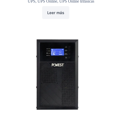
UPS
,
UPS Online
,
UPS Online trifásicas
Leer más