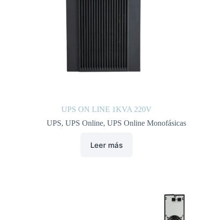
UPS ON LINE 1KVA 220V
UPS
,
UPS Online
,
UPS Online Monofásicas
Leer más