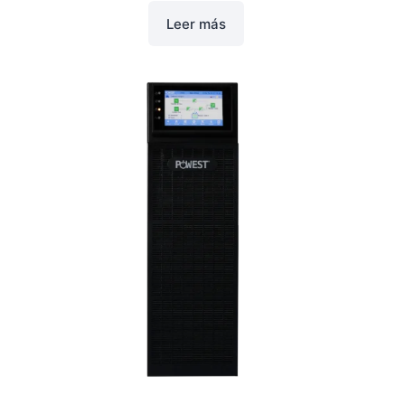
Leer más