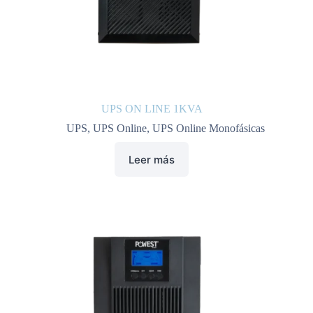
UPS ON LINE 1KVA
UPS
,
UPS Online
,
UPS Online Monofásicas
Leer más