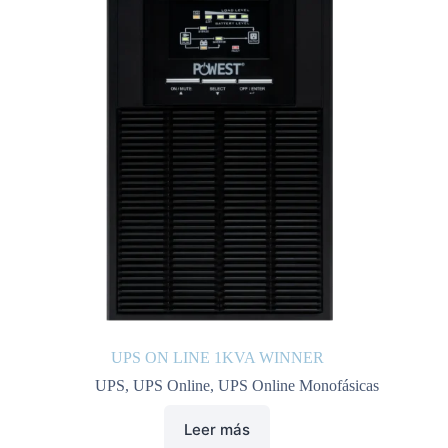
UPS ON LINE 1KVA WINNER
UPS
,
UPS Online
,
UPS Online Monofásicas
Leer más