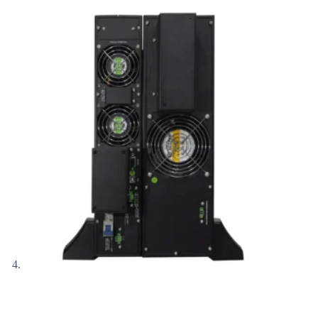
Inicio
/
UPS
/
UPS Online
/
UPS online bifasicas
/