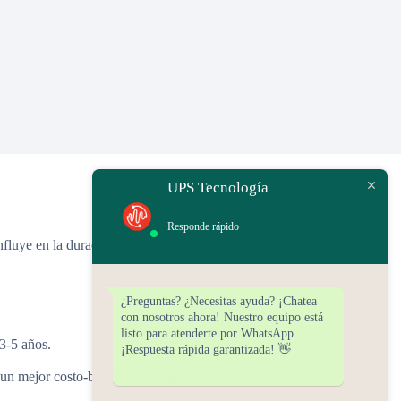
UPS Tecnología
Responde rápido
fluye en la duración del respaldo, sino también en la vida útil y el
¿Preguntas? ¿Necesitas ayuda? ¡Chatea
con nosotros ahora! Nuestro equipo está
listo para atenderte por WhatsApp.
 3-5 años.
¡Respuesta rápida garantizada! 👋
un mejor costo-beneficio a largo plazo.