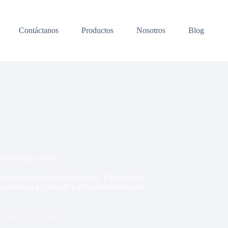
Contáctanos
Productos
Nosotros
Blog
es la mejor opción?
o en caso de cortes eléctricos. Elegir el tipo
 también en la vida útil y el mantenimiento del
Energía y respaldo